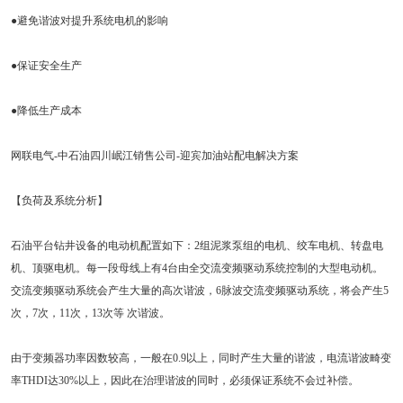
●避免谐波对提升系统电机的影响
●保证安全生产
●降低生产成本
网联电气-中石油四川岷江销售公司-迎宾加油站配电解决方案
【负荷及系统分析】
石油平台钻井设备的电动机配置如下：2组泥浆泵组的电机、绞车电机、转盘电
机、顶驱电机。每一段母线上有4台由全交流变频驱动系统控制的大型电动机。
交流变频驱动系统会产生大量的高次谐波，6脉波交流变频驱动系统，将会产生5
次，7次，11次，13次等 次谐波。
由于变频器功率因数较高，一般在0.9以上，同时产生大量的谐波，电流谐波畸变
率THDI达30%以上，因此在治理谐波的同时，必须保证系统不会过补偿。