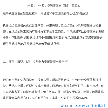
来源： 作者：华源变压器 阅读：3320次
在干式变压器的制造过程中，用机器和手工缠绕有什么优点和缺点?
机器绕组变压器的优点是效率高，外形美观，但绕组高的小孔环变压器比较麻
烦，在绝缘处理工艺的可靠性方面不如手工绕组。手动绕组可以使变压器的漏磁
非常小,可以随时调整卷绕过程中根据线圈匝数的布局,因此真正的高级变压器必
须手动卷绕系统,手动卷绕系统效率低,速度慢。
二、环型、EI型、R型、C型电力变压器哪一种****?
他们有自己的优点和缺点，没有人说，所以严格来说，任何一种变压器都可以
做。从结构上看，环型可实现小漏磁，而听音EI型可实现更好的中频密度感。仅
在磁饱和方面，EI型比环型强，但在效率方面，环型优于EI型。然而，问题是你
是否能充分利用它们，充分利用它们，这是一个好的变压器的基础。
发布时间：2023-03-28
【打印此页】