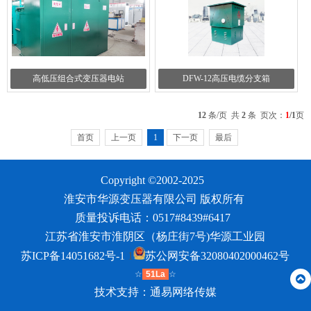
高低压组合式变压器电站
DFW-12高压电缆分支箱
12
条/页 共
2
条 页次：
1
/1
页
首页
上一页
1
下一页
最后
Copyright ©2002-2025
淮安市华源变压器有限公司
版权所有
质量投诉电话：0517#8439#6417
江苏省淮安市淮阴区（杨庄街7号)华源工业园
苏ICP备14051682号-1
1
苏公网安备32080402000462号
☆
51La
☆
技术支持：
通易网络传媒