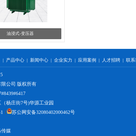
油浸式-变压器
们
|
产品中心
|
新闻中心
|
企业实力
|
应用案例
|
人才招聘
|
联系
025
有限公司
版权所有
8439#6417
（杨庄街7号)华源工业园
-1
1
苏公网安备32080402000462号
络传媒